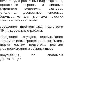
лементы для различных видов кровель,
одосточные воронки и системы
нутреннего водостока, скаперы,
еополотна, дренажные системы,
борудование для монтажа плоских
ровель компании Leister.
роведение шефмонтажа, подготовка
ПР на кровельные работы.
роведение текущего обслуживания
ровель: очистка кровельного покрытия,
евизия систем водостока, ревизия
злов примыкания и сварных швов.
Консультация по системам
идроизоляции.