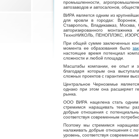
промышленности, агропромышленны
автозаводов и автосалонов, общест
ВИРА является одним из крупнейши
для кровли в городах: Воронеж, 
Ставрополь, Владикавказ, Москва, 
авторизированного монтажника
ТехноНИКОЛЬ, ПЕНОПЛЭКС, ИЗОР
При общей сумме заключенных кон
момента ее образования было
за
настоящее время потенциал компа
сложности и любой площади.
Масштабы компании, ее опыт и зн
благодаря которым она выступал
сложных проектов с гарантиями высо
Центральное Черноземье является
однако при этом она расширяет г
рынка.
ООО ВИРА нацелена стать одним
стремимся наращивать темпы разв
добрые отношения с потенциальны
соответствуя современным потребн
Поэтому мы стремимся наращивать
налаживать добрые отношения с по
уровень, соответствуя современным