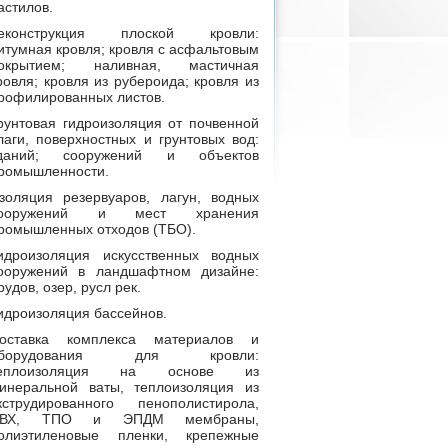
астилов.
еконструкция плоской кровли:
итумная кровля; кровля с асфальтовым
окрытием; наливная, мастичная
ровля; кровля из рубероида; кровля из
рофилированных листов.
рунтовая гидроизоляция от почвенной
лаги, поверхностных и грунтовых вод:
даний; сооружений и объектов
ромышленности.
золяция резервуаров, лагун, водных
ооружений и мест хранения
ромышленных отходов (ТБО).
идроизоляция искусственных водных
ооружений в ландшафтном дизайне:
рудов, озер, русл рек.
идроизоляция бассейнов.
оставка комплекса материалов и
оборудования для кровли:
еплоизоляция на основе из
инеральной ваты, теплоизоляция из
кструдированного пенополистирола,
ВХ, ТПО и ЭПДМ мембраны,
олиэтиленовые пленки, крепежные