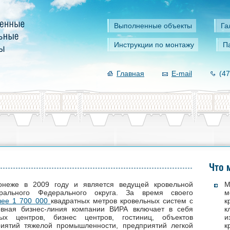
Выполненные объекты
Га
Инструкции по монтажу
П
Главная
E-mail
(47
Что 
онеже в 2009 году и является ведущей кровельной
М
рального Федерального округа. За время своего
м
лее 1 700 000
квадратных метров кровельных систем с
к
вная бизнес-линия компании ВИРА включает в себя
к
вых центров, бизнес центров, гостиниц, объектов
и
риятий тяжелой промышленности, предприятий легкой
к