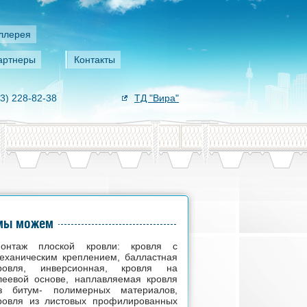
ллерея
артнеры
Контакты
3) 228-82-38
ТД "Вира"
мы можем
онтаж плоской кровли: кровля с
еханическим креплением, балластная
ровля, инверсионная, кровля на
леевой основе, наплавляемая кровля
з битум- полимерных материалов,
ровля из листовых профилированных