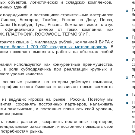
х объектов, логистических и складских комплексов,
н
венных зданий.
Р
х подрядчиков и поставщиков строительных материалов
б
Липецк, Белгород, Тамбов, Ростов на Дону, Пенза,
п
Санкт-Петербург, Тула, Рязань. Компания имеет статус
к
 и официального дилера от таких компаний, как
п
ОК, ПЛАСТФОИЛ, ROCKWOOL, ТЕРМОКЛИП.
Г
трактов свыше 1 миллиарда рублей, компанией ВИРА с
в
крыто более 1 700 000 квадратных метров кровель
. В
з
нии позволяет выполнять работы на объектах любой
п
И
ания используются как конкурентные преимущества,
с
а в роли субподрядчика при реализации крупных и
п
кого уровня качества.
Г
 основным рынком, на котором действует компания,
с
еографию своего бизнеса и осваивает новые сегменты
п
Г
 из ведущих игроков на рынке России. Поэтому мы
П
ития, сохранять постоянных партнеров, налаживать
ми заказчиками, и постоянно повышать свой уровень,
т
остям рынка.
м
 темпы развития, сохранять постоянных партнеров,
э
тенциальными заказчиками, и постоянно повышать свой
П
 потребностям рынка.
п