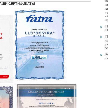
э
АШИ СЕРТИФИКАТЫ
в
в
г
о
к
П
П
П
к
р
у
г